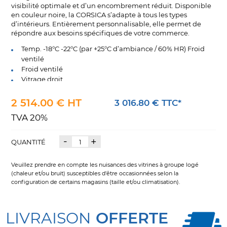
visibilité optimale et d’un encombrement réduit. Disponible
en couleur noire, la CORSICA s’adapte à tous les types
d’intérieurs. Entièrement personnalisable, elle permet de
répondre aux besoins spécifiques de votre commerce.
Temp. -18°C -22°C (par +25°C d’ambiance / 60% HR) Froid
ventilé
Froid ventilé
Vitrage droit
Dégivrage automatique
Tableau de bord électronique
2 514.00 € HT
3 016.80 € TTC*
Structure en acier
TVA 20%
Couvercles coulissants en plexiglass à l'arrière
4 roulettes
-
+
Capacité de 5 à 9 bacs de 5 L
QUANTITÉ
Veuillez prendre en compte les nuisances des vitrines à groupe logé
(chaleur et/ou bruit) susceptibles d'être occasionnées selon la
configuration de certains magasins (taille et/ou climatisation).
LIVRAISON
OFFERTE