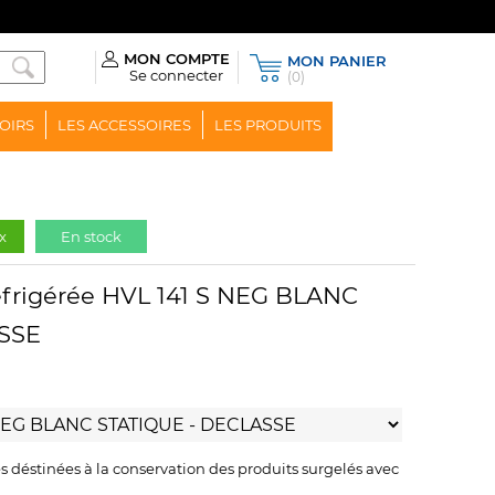
MON COMPTE
MON PANIER
Se connecter
(0)
OIRS
LES ACCESSOIRES
LES PRODUITS
x
En stock
éfrigérée HVL 141 S NEG BLANC
SSE
 déstinées à la conservation des produits surgelés avec