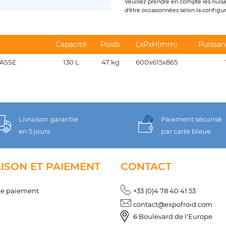
Veuillez prendre en compte les nuisan
d'être occasionnées selon la configura
Capacité
Poids
LxPxH(mm)
Puissan
LASSE
130 L
47 kg
600x615x865
Livraison garantie
Paiement sécurisé
en 5 jours
par carte bleue
AISON ET PAIEMENT
CONTACT
de paiement
+33 (0)4 78 40 41 53
contact@expofroid.com
6 Boulevard de l'Europe