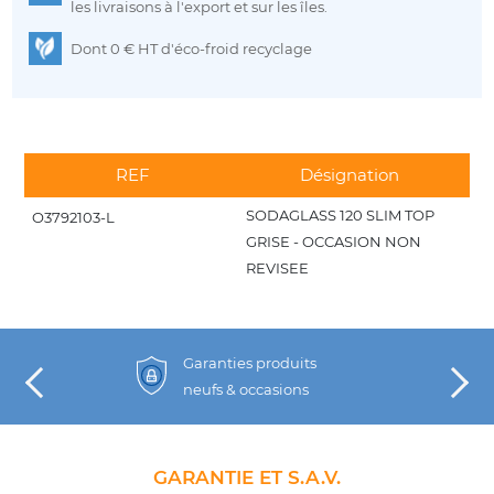
les livraisons à l'export et sur les îles.
Dont 0 € HT d'éco-froid recyclage
REF
Désignation
SODAGLASS 120 SLIM TOP
O3792103-L
GRISE - OCCASION NON
REVISEE
Garanties produits
neufs & occasions
GARANTIE ET S.A.V.