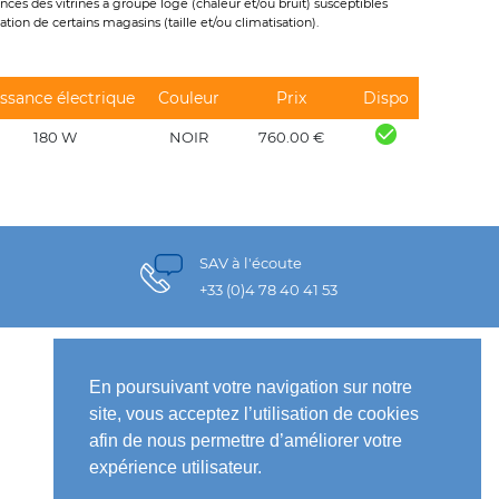
ces des vitrines à groupe logé (chaleur et/ou bruit) susceptibles
tion de certains magasins (taille et/ou climatisation).
ssance électrique
Couleur
Prix
Dispo
180 W
NOIR
760.00 €
SAV à l'écoute
+33 (0)4 78 40 41 53
INFORMATIONS LÉGALES
En poursuivant votre navigation sur notre
site, vous acceptez l’utilisation de cookies
Mentions légales
afin de nous permettre d’améliorer votre
Conditions générales de vente
expérience utilisateur.