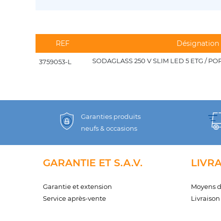
REF
Désignation
SODAGLASS 250 V SLIM LED 5 ETG / P
3759053-L
Garanties produits
neufs & occasions
GARANTIE ET S.A.V.
LIVR
Garantie et extension
Moyens 
Service après-vente
Livraison