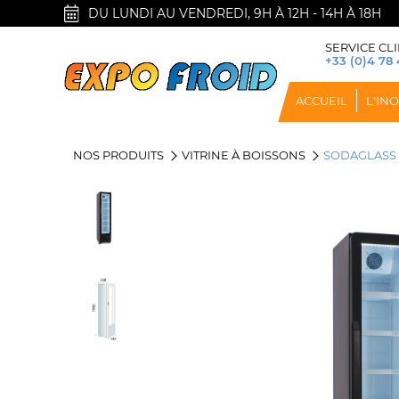
DU LUNDI AU VENDREDI, 9H À 12H - 14H À 18H
SERVICE CLI
+33 (0)4 78 
ACCUEIL
L'IN
NOS PRODUITS
VITRINE À BOISSONS
SODAGLASS 2