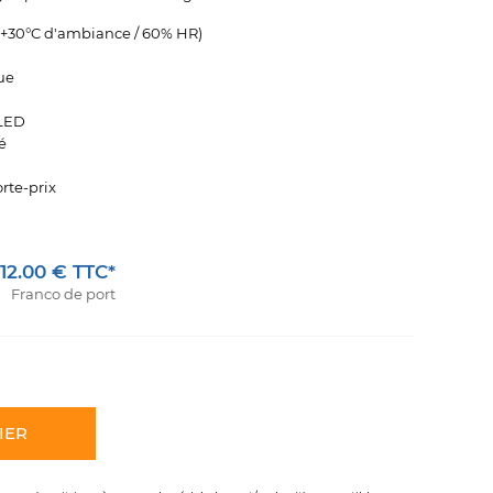
 +30°C d'ambiance / 60% HR)
ue
 LED
é
rte-prix
12.00 € TTC*
Franco de port
IER