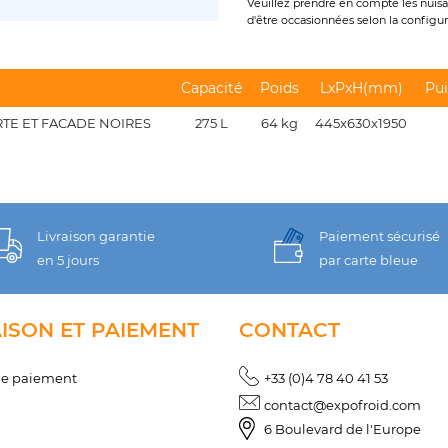
Veuillez prendre en compte les nuisan
d'être occasionnées selon la configura
Capacité
Poids
LxPxH(mm)
Pui
ORTE ET FACADE NOIRES
275 L
64 kg
445x630x1950
Livraison garantie
Paiement sécurisé
en 5 jours
par carte bleue
AISON ET PAIEMENT
CONTACT
de paiement
+33 (0)4 78 40 41 53
contact@expofroid.com
6 Boulevard de l'Europe