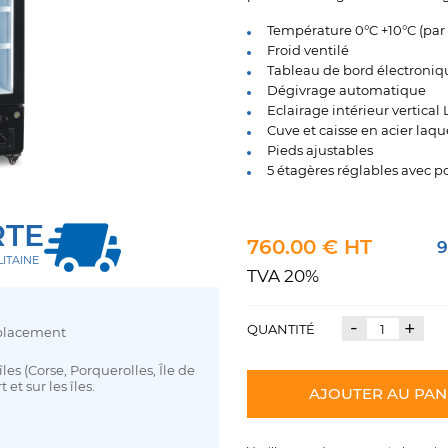
Température 0°C +10°C (par
Froid ventilé
Tableau de bord électroniq
Dégivrage automatique
Eclairage intérieur vertical
Cuve et caisse en acier laqu
Pieds ajustables
5 étagères réglables avec po
RTE
760.00 € HT
9
ITAINE
TVA 20%
-
+
QUANTITÉ
déplacement
les (Corse, Porquerolles, Île de
 et sur les îles.
AJOUTER AU PAN