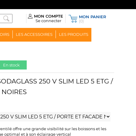
MON COMPTE
MON PANIER
Se connecter
(0)
OIRS
LES ACCESSOIRES
LES PRODUITS
En stock
s SODAGLASS 250 V SLIM LED 5 ETG /
 NOIRES
 ventilé offre une grande visibilité sur les boissons et les
ge optimal et à son éclairage vertical