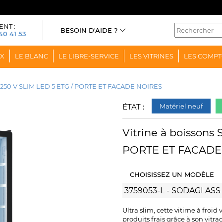
ENT :
BESOIN D'AIDE ?
40 41 53
OX
LE BLANC
LE LIBRE-SERVICE
LES VITRINES
LES COMPT
50 V SLIM LED 5 ETG / PORTE ET FACADE NOIRES
ÉTAT :
Matériel neuf
Vitrine à boisson
PORTE ET FACADE
CHOISISSEZ UN MODÈLE
Ultra slim, cette vitirne à froid
produits frais grâce à son vitra