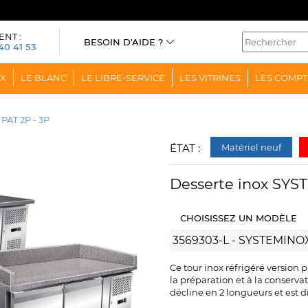
ENT :
BESOIN D'AIDE ?
40 41 53
OX
LE BLANC
LE LIBRE-SERVICE
LES VITRINES
LES COMPT
AT 2P - 3P
ÉTAT :
Matériel neuf
Desserte inox SYS
CHOISISSEZ UN MODÈLE
Ce tour inox réfrigéré version 
la préparation et à la conserva
décline en 2 longueurs et est di