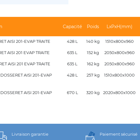
n
Capacité
Poids
LxPxH(mm)
T AISI 201-EVAP TRAITE
428 L
140 kg
1510x800x960
T AISI 201 EVAP TRAITE
635 L
152 kg
2050x800x960
T AISI 201 EVAP TRAITE
635 L
162 kg
2050x800x960
 DOSSERET AISI 201-EVAP
428 L
257 kg
1510x800x1000
 DOSSERET AISI 201-EVAP
670 L
320 kg
2020x800x1000
Livraison garantie
Paiement sécurisé