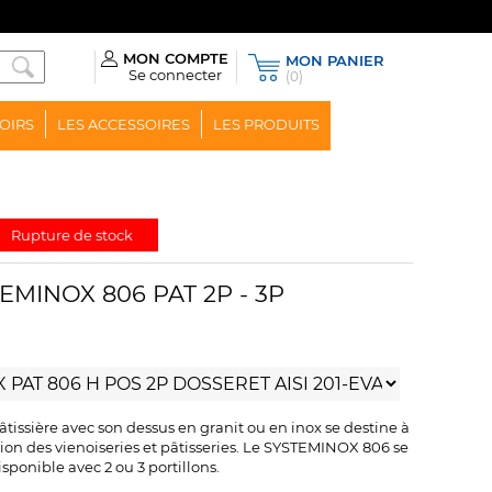
MON COMPTE
MON PANIER
Se connecter
(0)
OIRS
LES ACCESSOIRES
LES PRODUITS
Rupture de stock
TEMINOX 806 PAT 2P - 3P
pâtissière avec son dessus en granit ou en inox se destine à
tion des vienoiseries et pâtisseries. Le SYSTEMINOX 806 se
sponible avec 2 ou 3 portillons.