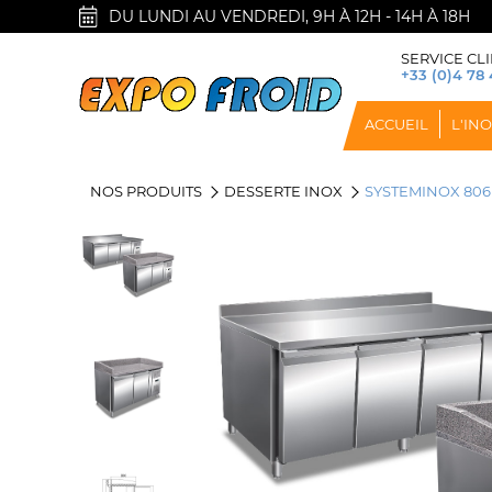
DU LUNDI AU VENDREDI, 9H À 12H - 14H À 18H
SERVICE CLI
+33 (0)4 78 
ACCUEIL
L'IN
NOS PRODUITS
DESSERTE INOX
SYSTEMINOX 806 P