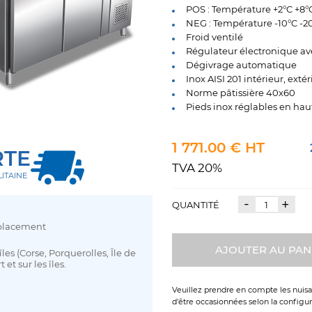
POS : Température +2°C +8°
NEG : Température -10°C -2
Froid ventilé
Régulateur électronique ave
Dégivrage automatique
Inox AISI 201 intérieur, extér
Norme pâtissière 40x60
Pieds inox réglables en hau
1 étagère à fil installée der
1 771.00 € HT
RTE
TVA 20%
ITAINE
-
+
QUANTITÉ
déplacement
AJOUTER AU PAN
les (Corse, Porquerolles, Île de
 et sur les îles.
Veuillez prendre en compte les nuisan
d'être occasionnées selon la configura