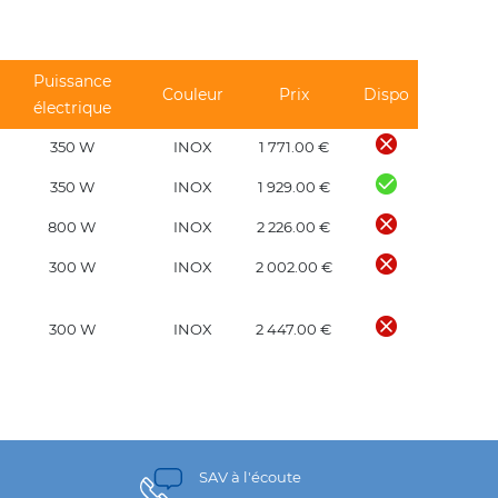
Puissance
Couleur
Prix
Dispo
électrique
350 W
INOX
1 771.00 €
350 W
INOX
1 929.00 €
800 W
INOX
2 226.00 €
300 W
INOX
2 002.00 €
300 W
INOX
2 447.00 €
SAV à l'écoute