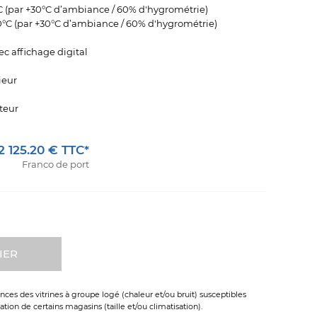
C (par +30°C d’ambiance / 60% d'hygrométrie)
0°C (par +30°C d’ambiance / 60% d'hygrométrie)
c affichage digital
ieur
teur
rière chaque portillon
2 125.20 € TTC*
Franco de port
IER
ces des vitrines à groupe logé (chaleur et/ou bruit) susceptibles
tion de certains magasins (taille et/ou climatisation).