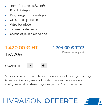
Température -16°C -18°C
Froid statique
Dégivrage automatique
Groupe tropicalisé
Vitre bombée
2 niveaux de bacs
Caisse et joues blanches
1 420.00 € HT
1 704.00 € TTC*
Franco de port
TVA 20%
-
+
QUANTITÉ
Veuillez prendre en compte les nuisances des vitrines à groupe logé
(chaleur et/ou bruit) susceptibles d'être occasionnées selon la
configuration de certains magasins (taille et/ou climatisation).
LIVRAISON
OFFERTE