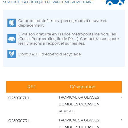
SUR TOUTE LA BOUTIQUE EN FRANCE MÉTROPOLITAINE
Garantie totale 1 mois : pièces, main d'oeuvre et
déplacement
Livraison gratuite en France métropolitaine hors îles
(Corse, Porquerolles, Île de Ré, ...). Contactez-nous pour
les livraisons à l'export et sur les îles.
Dont 0 € HT d'éco-froid recyclage
REF
Désignation
C
TROPICAL 6R GLACES
6 +
O2503071-L
BOMBEES OCCASION
REVISEE
TROPICAL 9R GLACES
9 +
O2503073-L
BOMBEES OCCASION