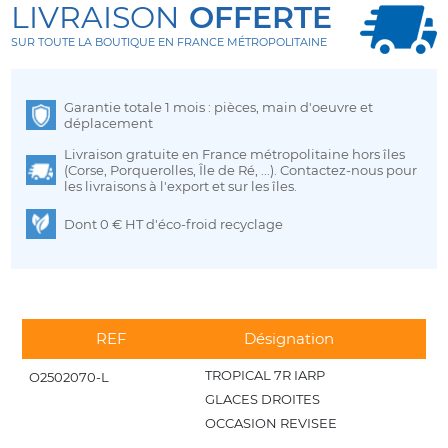
LIVRAISON
OFFERTE
SUR TOUTE LA BOUTIQUE EN FRANCE MÉTROPOLITAINE
Garantie totale 1 mois : pièces, main d'oeuvre et
déplacement
Livraison gratuite en France métropolitaine hors îles
(Corse, Porquerolles, Île de Ré, ...). Contactez-nous pour
les livraisons à l'export et sur les îles.
Dont 0 € HT d'éco-froid recyclage
REF
Désignation
C
TROPICAL 7R IARP
7 
O2502070-L
GLACES DROITES
OCCASION REVISEE