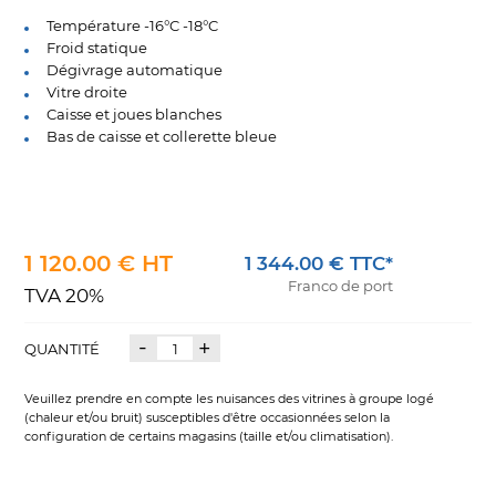
Température -16°C -18°C
Froid statique
Dégivrage automatique
Vitre droite
Caisse et joues blanches
Bas de caisse et collerette bleue
1 120.00 € HT
1 344.00 € TTC*
Franco de port
TVA 20%
-
+
QUANTITÉ
Veuillez prendre en compte les nuisances des vitrines à groupe logé
(chaleur et/ou bruit) susceptibles d'être occasionnées selon la
configuration de certains magasins (taille et/ou climatisation).