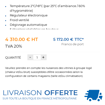
Température 2°C/+8°C (par 25°C d’ambiance / 60%
d'hygrométrie)
Régulateur électronique
Froid ventilé
Dégivrage automatique
5 étagères réglables en hauteur
Eclairage LED vertical intérieur
4 310.00 € HT
Caisse de couleur grise Pantone 429C
5 172.00 € TTC*
Encadrement de porte en aluminium
Franco de port
TVA 20%
Porte vitrées double vitrage à retour automatique
Porte-prix
-
+
QUANTITÉ
Veuillez prendre en compte les nuisances des vitrines à groupe logé
(chaleur et/ou bruit) susceptibles d'être occasionnées selon la
configuration de certains magasins (taille et/ou climatisation).
LIVRAISON
OFFERTE
SUR TOUTE LA BOUTIQUE EN FRANCE MÉTROPOLITAINE